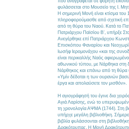
που αναγράφεται σε φορητή εικόνα 
φυλάσσεται στο Μουσείο της Ι. Μ
Η σημερινή Μονή είναι κτίσμα του
πληροφορούμασθε από σχετική επ
από τη θύρα του Ναού. Κατά το Πατ
Πατριάρχου Παϊσίου Β', υπήρξε Σ
Ανεγέρθηκε επί Πατριάρχου Κωνστ
Επισκόπου Φαναρίου και Νεοχωρί
Ιωσήφ Ιερομονάχου «και της συνοδ
είναι περικαλλής Ναός αφιερωμένο
αθωνικού τύπου, με Νάρθηκα στη δ
Νάρθηκος και επάνω από τη θύρα υ
«Υμίν δέδοται η των ουρανών βασιλε
έργα και απολαύσετε τον μισθόν».
Η αγιογράφησή του έγινε δια χειρ
Αγιά Λαρίσης, ενώ το υπερυψωμέν
τη χρονολογία ΑΨΜΑ (1744). Στη β
υπήρχε μεγάλη βιβλιοθήκη. Σήμερα
βιβλία φυλάσσονται στη βιβλιοθή
Δρακότρυπας. Η Μονή Δρακότρυπας