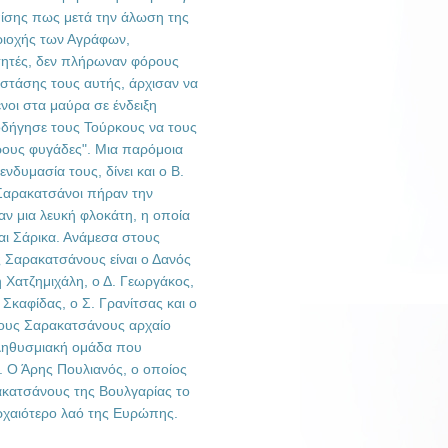
πίσης πως μετά την άλωση της
ριοχής των Αγράφων,
τητές, δεν πλήρωναν φόρους
ς στάσης τους αυτής, άρχισαν να
νοι στα μαύρα σε ένδειξη
οδήγησε τους Τούρκους να τους
ους φυγάδες". Μια παρόμοια
νδυμασία τους, δίνει και ο Β.
 Σαρακατσάνοι πήραν την
ν μια λευκή φλοκάτη, η οποία
αι Σάρικα. Ανάμεσα στους
ς Σαρακατσάνους είναι ο Δανός
 Χατζημιχάλη, ο Δ. Γεωργάκος,
Σκαφίδας, ο Σ. Γρανίτσας και ο
τους Σαρακατσάνους αρχαίο
πληθυσμιακή ομάδα που
. Ο Άρης Πουλιανός, ο οποίος
ακατσάνους της Βουλγαρίας το
αρχαιότερο λαό της Ευρώπης.