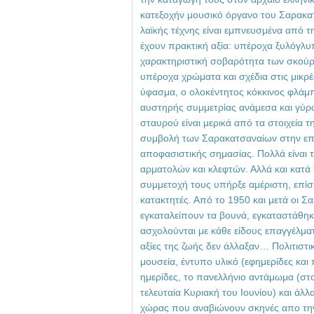
κατεξοχήν μουσικό όργανο του Σαρακα
λαϊκής τέχνης είναι εμπνευσμένα από τ
έχουν πρακτική αξία: υπέροχα ξυλόγλυ
χαρακτηριστική σοβαρότητα των σκούρ
υπέροχα χρώματα και σχέδια στις μικρ
ύφασμα, ο ολοκέντητος κόκκινος φλάμ
αυστηρής συμμετρίας ανάμεσα και γύρω
σταυρού είναι μερικά από τα στοιχεία 
συμβολή των Σαρακατσαναίων στην επ
αποφασιστικής σημασίας. Πολλά είναι
αρματολών και κλεφτών. Αλλά και κατά
συμμετοχή τους υπήρξε αμέριστη, επίσ
κατακτητές. Από το 1950 και μετά οι Σ
εγκαταλείπουν τα βουνά, εγκαταστάθηκα
ασχολούνται με κάθε είδους επαγγέλματ
αξίες της ζωής δεν άλλαξαν… Πολιτιστι
μουσεία, έντυπο υλικό (εφημερίδες και 
ημερίδες, το πανελλήνιο αντάμωμα (στ
τελευταία Κυριακή του Ιουνίου) και άλλ
χώρας που αναβιώνουν σκηνές απο τη