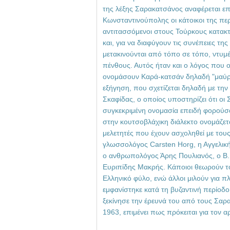
της λέξης Σαρακατσάνος αναφέρεται ε
Κωνσταντινούπολης οι κάτοικοι της πε
αντιτασσόμενοι στους Τούρκους κατακ
και, για να διαφύγουν τις συνέπειες τη
μετακινούνται από τόπο σε τόπο, ντυμέ
πένθους. Αυτός ήταν και ο λόγος που 
ονομάσουν Καρά-κατσάν δηλαδή "μαύρ
εξήγηση, που σχετίζεται δηλαδή με την ε
Σκαφίδας, ο οποίος υποστηρίζει ότι οι
συγκεκριμένη ονομασία επειδή φορούσα
στην κουτσοβλάχικη διάλεκτο ονομάζετ
μελετητές που έχουν ασχοληθεί με του
γλωσσολόγος Carsten Horg, η Αγγελική
ο ανθρωπολόγος Άρης Πουλιανός, ο Β. 
Ευριπίδης Μακρής. Κάποιοι θεωρούν 
Ελληνικό φύλο, ενώ άλλοι μιλούν για 
εμφανίστηκε κατά τη βυζαντινή περίοδο
ξεκίνησε την έρευνά του από τους Σαρ
1963, επιμένει πως πρόκειται για τον 