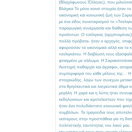
(Βλαχόφωνους Έλληνες), που μιλούσαν 
Βλάχικα Το μόνο κοινό στοιχείο,ήταν τ
οικονομική και κοινωνική ζωή των Σα
με ένα είδος συνεταιρισμού το «Τσελιγκ
παραγωγική συνεργασία και διάθεση τ
προϊόντων. Ο τσέλιγκας (αρχιποιμένας
πολλά πρόβατα- ήταν ο αρχηγός, επιφ
αφορούσαν τα οικονομικά αλλά και τα 
τσελιγκάτου. Η διαβίωσή τους εξασφαλί
φτιαγμένο με σάλωμα. Η Σαρακατσάνικη
Αυστηρή πειθαρχία και άγραφοι, απαρασ
συμπεριφορά του κάθε μέλους της… Η 
στοιχειώδης, λόγω των συνεχών μετακι
στα θρησκευτικά και λατρευτικά έθιμα 
μεγάλη. Η χαρά και η λύπη ήταν συνυφ
εκδηλώσεων και ιεροτελεστιών που τηρ
ήταν ένα πολυδιάστατο κοινωνικό φαιν
συμβόλων. Τα τραγούδια τους αποτελο
νεότερους στην προσπάθεια για τη διατ
πολιτιστικής ταυτότητας του λαού μας. 
την καταγωγή τους στον αρχαίο ελληνι