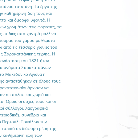
τσάνου τσοπάνη. Τα έργα της
ην καθημερινή ζωή τους και
πτα και όμορφα υφαντά. Η
ων χρωμάτων στις φορεσιές, τα
ές ποδιές από χοντρό μάλλινο
πουρας του γάμου με θέματα
 από τις τέσσερις γωνίες του
της Σαρακατσάνικης τέχνης. Η
ανάσταση του 1821 ήταν
 τα ονόματα Σαρακατσάνων
 το Μακεδονικό Αγώνα η
ης αντιστάθηκαν σε όλους τους
αρακατσιαναίοι άρχισαν να
ν σε πόλεις και χωριά και
α. Όμως οι αρχές τους και οι
κοί σύλλογοι, λαογραφικά
περιοδικά), συνέδρια και
ο Περτούλι Τρικάλων την
α τοπικά σε διάφορα μέρη της
ν καθημερινή ζωή των