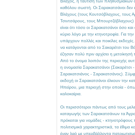
Βλάχος, η ταύτιση των πληθυσμιακών 
καθόλου σωστή. Οι Σαρακατσάνοι δεν έ
Βλάχους (τους Κουτσόβλαχους, τους Α
Τσιντσάρους, τους Μπουρτζόβλαχους) 
είναι ότι τόσο οι Σαρακατσάνοι όσο και
κύριο λόγο με την κτηνοτροφία. Για τ
υπάρχουν πολλές και ποικίλες εκδοχές.
να κατάγονται από το Σακαρέτσι του Βά
έζησαν πολύ πριν αρχίσει η μετοίκησή 
Από το όνομα λοιπόν της περιοχής αυτ
η ονομασία Σαρακατσάνοι (Σακαρέτσι -
Σαρακατσιάνος - Σαρακατσάνος). Σύμ
εκδοχή οι Σαρακατσάνοι έλκουν την κ
Ηπείρου, μια περιοχή στην οποία - όπω
καλοκαίρια.
Οι περισσότεροι πάντως από τους μελ
καταγωγής των Σαρακατσάνων τα Άγρα
πρόκειται για νομάδες - κτηνοτρόφους
πολιτισμικά χαρακτηριστικά, τα έθιμα 
έναν λαό με υπερβάλλοντα πατριωτισμ