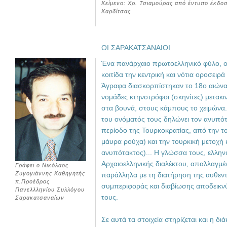
Κείμενο: Χρ. Τσιαμούρας από έντυπο έκδο
Καρδίτσας
ΟΙ ΣΑΡΑΚΑΤΣΑΝΑΙΟΙ
Ένα πανάρχαιο πρωτοελληνικό φύλο, οι
κοιτίδα την κεντρική και νότια οροσειρά
Άγραφα διασκορπίστηκαν το 18ο αιώνα
νομάδες κτηνοτρόφοι (σκηνίτες) μετακι
στα βουνά, στους κάμπους το χειμώνα.
του ονόματός τους δηλώνει τον ανυπό
περίοδο της Τουρκοκρατίας, από την τ
μάυρα ρούχα) και την τουρκική μετοχή
ανυπότακτος)... Η γλώσσα τους, ελληνι
Αρχαιοελληνικής διαλέκτου, απαλλαγμέν
Γράφει ο Νικόλαος
Ζυγογιάννης Καθηγητής
παράλληλα με τη διατήρηση της αυθεντ
π.Προέδρος
συμπεριφοράς και διαβίωσης αποδεικνύ
Πανελλληνίου Συλλόγου
τους.
Σαρακατσαναίων
Σε αυτά τα στοιχεία στηρίζεται και η δ