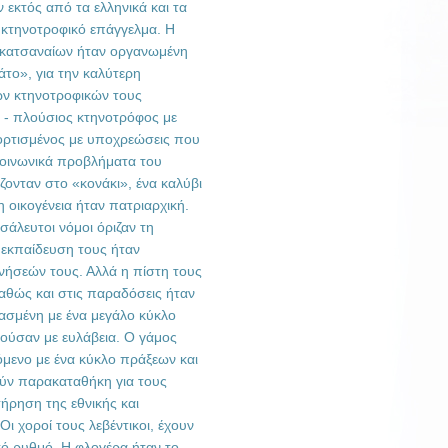
εκτός από τα ελληνικά και τα
ο κτηνοτροφικό επάγγελμα. Η
ρακατσαναίων ήταν οργανωμένη
άτο», για την καλύτερη
ων κτηνοτροφικών τους
) - πλούσιος κτηνοτρόφος με
ορτισμένος με υποχρεώσεις που
κοινωνικά προβλήματα του
ζονταν στο «κονάκι», ένα καλύβι
 οικογένεια ήταν πατριαρχική.
άλευτοι νόμοι όριζαν τη
εκπαίδευση τους ήταν
νήσεών τους. Αλλά η πίστη τους
καθώς και στις παραδόσεις ήταν
ασμένη με ένα μεγάλο κύκλο
ούσαν με ευλάβεια. Ο γάμος
όμενο με ένα κύκλο πράξεων και
ύν παρακαταθήκη για τους
ήρηση της εθνικής και
Οι χοροί τους λεβέντικοι, έχουν
κό ρυθμό. Η φλογέρα ήταν το