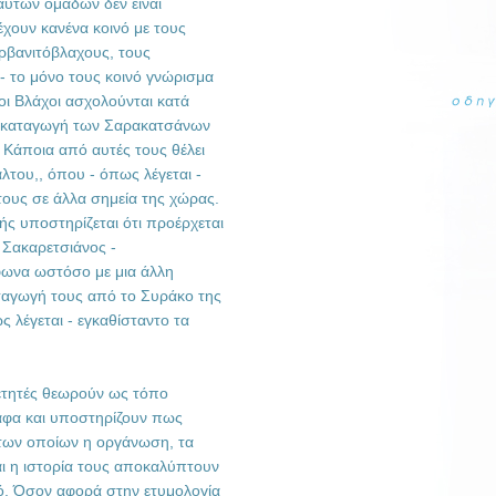
αυτών ομάδων δεν είναι
χουν κανένα κοινό με τους
ρβανιτόβλαχους, τους
- το μόνο τους κοινό γνώρισμα
 οι Βλάχοι ασχολούνται κατά
ην καταγωγή των Σαρακατσάνων
 Κάποια από αυτές τους θέλει
λτου,, όπου - όπως λέγεται -
τους σε άλλα σημεία της χώρας.
ής υποστηρίζεται ότι προέρχεται
 Σακαρετσιάνος -
φωνα ωστόσο με μια άλλη
αταγωγή τους από το Συράκο της
ς λέγεται - εγκαθίσταντο τα
ετητές θεωρούν ως τόπο
φα και υποστηρίζουν πως
 των οποίων η οργάνωση, τα
και η ιστορία τους αποκαλύπτουν
ό. Όσον αφορά στην ετυμολογία